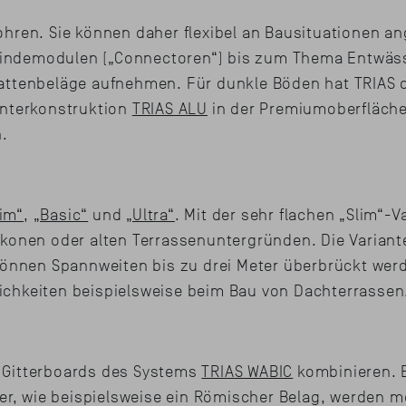
ohren. Sie können daher flexibel an Bausituationen 
ndemodulen („Connectoren“) bis zum Thema Entwässer
attenbeläge aufnehmen. Für dunkle Böden hat TRIAS di
unterkonstruktion
TRIAS ALU
in der Premiumoberfläche 
.
lim“
,
„Basic“
und
„Ultra“
. Mit der sehr flachen „Slim“-
konen oder alten Terrassenuntergründen. Die Variante
 können Spannweiten bis zu drei Meter überbrückt wer
ichkeiten beispielsweise beim Bau von Dachterrassen
 Gitterboards des Systems
TRIAS WABIC
kombinieren. E
ter, wie beispielsweise ein Römischer Belag, werden 